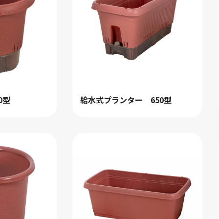
検索
0型
給水式プランター 650型