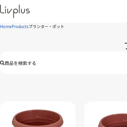
Home
Products
プランター・ポット
商品を検索する
キーワード
※JANや品番・商品名など
ブランド