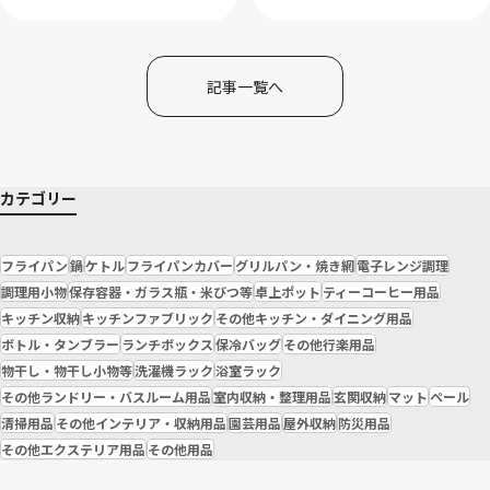
記事一覧へ
カテゴリー
フライパン
鍋
ケトル
フライパンカバー
グリルパン・焼き網
電子レンジ調理
調理用小物
保存容器・ガラス瓶・米びつ等
卓上ポット
ティーコーヒー用品
キッチン収納
キッチンファブリック
その他キッチン・ダイニング用品
ボトル・タンブラー
ランチボックス
保冷バッグ
その他行楽用品
物干し・物干し小物等
洗濯機ラック
浴室ラック
その他ランドリー・バスルーム用品
室内収納・整理用品
玄関収納
マット
ペール
清掃用品
その他インテリア・収納用品
園芸用品
屋外収納
防災用品
その他エクステリア用品
その他用品