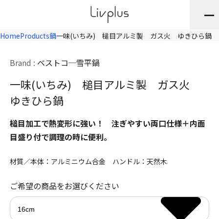
Home
Products
鍋
一味(いちみ) 槌目アルミ製 ガス火 ゆきひら鍋
Brand :
ベストコ
雪平鍋
一味(いちみ) 槌目アルミ製 ガス火
ゆきひら鍋
槌目加工で熱変形に強い！ 注ぎやすい両口仕様＋内面
目盛り付で調理の時に便利。
材質／本体：アルミニウム合金 ハンドル：天然木
ご希望の商品をお選びください