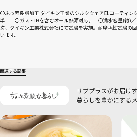
〇ふっ素樹脂加工 ダイキン工業のシルクウェアELコーティン
単 〇ガス・IHを含むオール熱源対応。 〇満水容量(約)／16cm：1.6L
次、ダイキン工業株式会社にて試験を実施。耐摩耗性試験の回
います。
関連する記事
リブプラスがお届け
暮らしを豊かにする