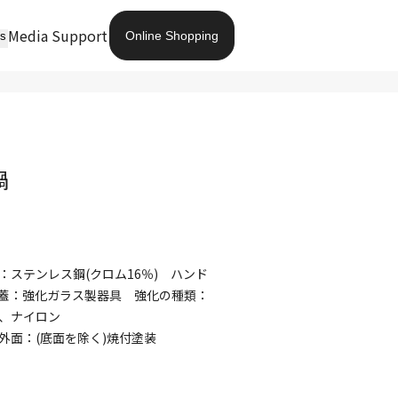
Media
Support
Online Shopping
ts
鍋
ステンレス鋼(クロム16％) ハンド
ス蓋：強化ガラス製器具 強化の種類：
、ナイロン
外面：(底面を除く)焼付塗装