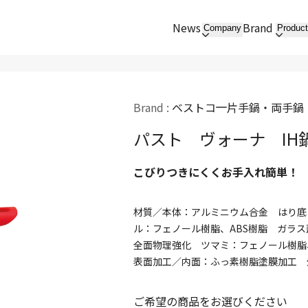
News
Brand
Company
Produc
Brand :
ベストコ
片手鍋・両手鍋
パスト ヴォーナ IH
こびりつきにくくお手入れ簡単！
材質／本体：アルミニウム合金 はり底：
ル：フェノール樹脂、ABS樹脂 ガラ
全面物理強化 ツマミ：フェノール樹脂
表面加工／内面：ふっ素樹脂塗膜加工 
ご希望の商品をお選びください