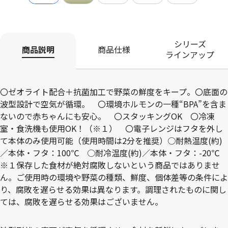
シリーズ
商品説明
商品仕様
ラインアップ
〇ゼオライト配合＋抗菌加工で野菜の鮮度をキープ。〇底面の
波型設計で空気が循環。 〇環境ホルモンの一種“BPA”を含ま
ないので赤ちゃんにも安心。 〇スタッキングOK 〇冷凍
室・食洗機も使用OK！（※１） 〇電子レンジはフタを外し
て本体のみ使用可能（使用時間は2分を推奨）○耐熱温度(約)
／本体・フタ：100℃ ○耐冷温度(約)／本体・フタ：-20℃
※１保存した食材が絶対腐敗しないという商品ではありませ
ん。ご使用時の環境や野菜の種類、鮮度、個体差等の条件によ
り、腐敗を遅らせる効果は異なります。調理されたものに関し
ては、腐敗を遅らせる効果はございません。