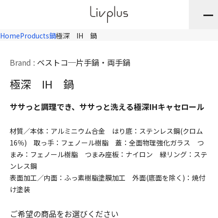
Home
Products
鍋
極深 IH 鍋
Brand :
ベストコ
片手鍋・両手鍋
極深 IH 鍋
ササっと調理でき、ササっと洗える極深IHキャセロール
材質／本体：アルミニウム合金 はり底：ステンレス鋼(クロム
16％) 取っ手：フェノール樹脂 蓋：全面物理強化ガラス つ
まみ：フェノール樹脂 つまみ座板：ナイロン 緑リング：ステ
ンレス鋼
表面加工／内面：ふっ素樹脂塗膜加工 外面(底面を除く)：焼付
け塗装
ご希望の商品をお選びください