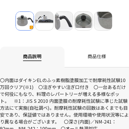
商品説明
商品仕様
〇内面はダイキンELのふっ素樹脂塗膜加工で耐摩耗性試験10
万回クリア(※1) 〇注ぎやすい注ぎ口付き 〇一台あるだけ
で何役にもなり、料理のレパートリーが増える多様なポッ
ト。 ※1：JIS S 2010 内面塗膜の耐摩耗性試験に準じた試験
方法にて実施(自社調べ)。耐摩耗性試験の回数はあくまでも目
安であり、保証値ではありません。使用環境や使用状況等によ
り異なる場合がございます。 〇深さ(内面)／NM-241：
92mm、NM-242：100mm 〇オール熱源対応