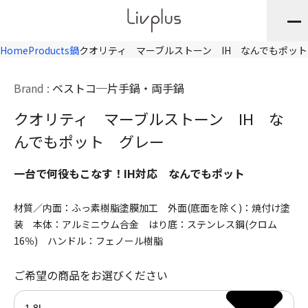
Home
Products
鍋
クオリティ マーブルストーン IH なんでもポッ
Brand :
ベストコ
片手鍋・両手鍋
クオリティ マーブルストーン IH な
んでもポット グレー
一台で何役もこなす！IH対応 なんでもポット
材質／内面：ふっ素樹脂塗膜加工 外面(底面を除く)：焼付け塗
装 本体：アルミニウム合金 はり底：ステンレス鋼(クロム
16％) ハンドル：フェノール樹脂
ご希望の商品をお選びください