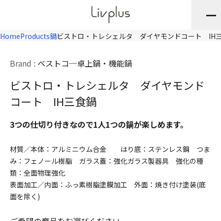
Home
Products
鍋
ビストロ・トレシェルタ ダイヤモンドコート IH
Brand :
ベストコ
卓上鍋・機能鍋
ビストロ・トレシェルタ ダイヤモンド
コート IH三食鍋
3つの仕切り付きなので1人1つの鍋が楽しめます。
材質／本体：アルミニウム合金 はり底：ステンレス鋼 つま
み：フェノール樹脂 ガラス蓋：強化ガラス製器具 強化の種
類：全面物理強化
表面加工／内面：ふっ素樹脂塗膜加工 外面：焼き付け塗装(底
面を除く)