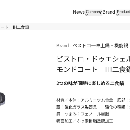
News
Brand
Company
Produc
ート IH二食鍋
Brand :
ベストコ
卓上鍋・機能鍋
ビストロ・ドゥエシェ
モンドコート IH二食
2つの味が同時に楽しめる二食鍋
材質／本体：アルミニウム合金 底部：
蓋：強化ガラス製器具 強化の種類：
鋼 つまみ：フェノール樹脂
表面加工／ふっ素樹脂塗膜加工