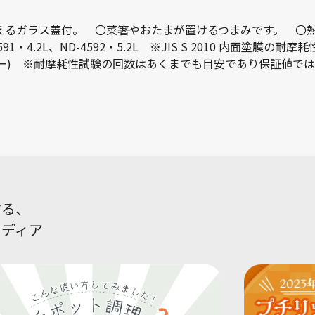
えるガラス蓋付。 〇菜箸やおたまが置けるつまみです。 〇
・4.2L、ND-4592・5.2L ※JIS S 2010 内面塗膜
ター) ※耐摩耗性試験の回数はあくまでも目安であり保証値で
する、
メディア