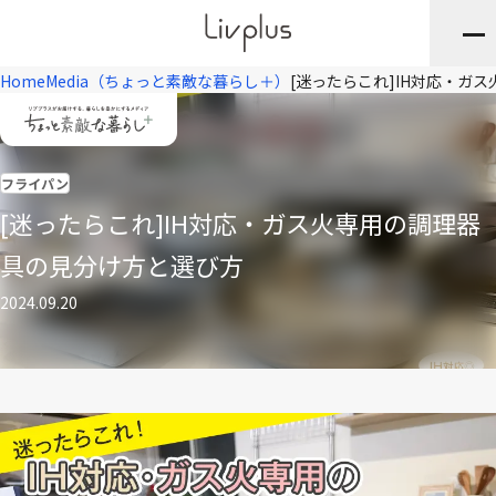
Home
Media（ちょっと素敵な暮らし＋）
[迷ったらこれ]IH対応・ガ
フライパン
[迷ったらこれ]IH対応・ガス火専用の調理器
具の見分け方と選び方
2024.09.20