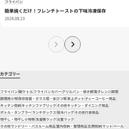
フライパン
簡単焼くだけ！フレンチトーストの下味冷凍保存
2024.08.23
カテゴリー
フライパン
鍋
ケトル
フライパンカバー
グリルパン・焼き網
電子レンジ調理
調理用小物
保存容器・ガラス瓶・米びつ等
卓上ポット
ティーコーヒー用品
キッチン収納
キッチンファブリック
その他キッチン・ダイニング用品
ボトル・タンブラー
ランチボックス
保冷バッグ
その他行楽用品
物干し・物干し小物等
洗濯機ラック
浴室ラック
その他ランドリー・バスルーム用品
室内収納・整理用品
玄関収納
マット
ペール