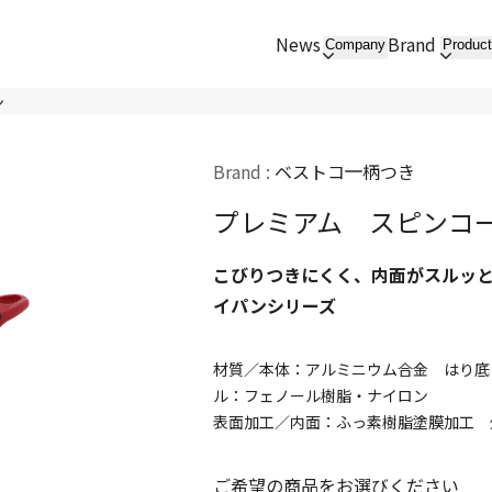
News
Brand
Company
Produc
ン
Brand :
ベストコ
柄つき
プレミアム スピンコー
こびりつきにくく、内面がスルッと
イパンシリーズ
材質／本体：アルミニウム合金 はり底：
ル：フェノール樹脂・ナイロン
表面加工／内面：ふっ素樹脂塗膜加工 
ご希望の商品をお選びください