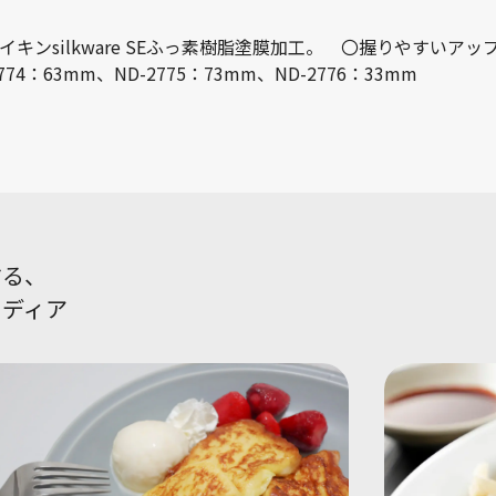
ンsilkware SEふっ素樹脂塗膜加工。 〇握りやすいアッ
774：63mm、ND-2775：73mm、ND-2776：33mm
する、
メディア