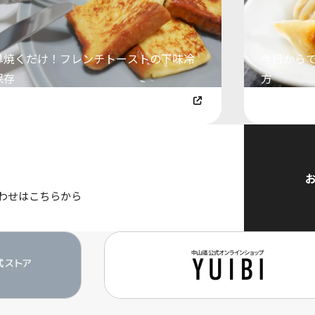
単焼くだけ！フレンチトーストの下味冷
今日から
保存
方
4.08.23
2024.06.14
わせはこちらから