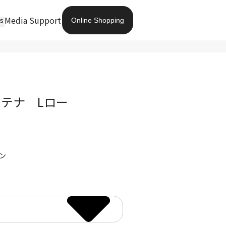
Media
Support
Online Shopping
ts
ンテナ Lロー
ン