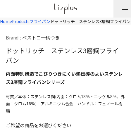
Home
Products
フライパン
ドットリッチ ステンレス3層鋼フライパン
Brand :
ベストコ
柄つき
ドットリッチ ステンレス3層鋼フライ
パン
内面特別構造でこびりつきにくい熱伝導のよいステンレ
ス3層鋼フライパンシリーズ
材質／本体：ステンレス鋼(内面：クロム18％・ニッケル8％、外
面：クロム16％) アルミニウム合金 ハンドル：フェノール樹
脂
ご希望の商品をお選びください