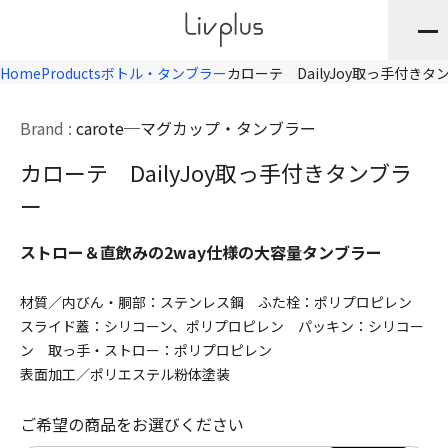
Home
Products
ボトル・タンブラー
カローテ DailyJoy取っ手付きタ
Brand :
carote
マグカップ・タンブラー
カローテ DailyJoy取っ手付きタンブラ
ー
ストロー＆直飲みの2way仕様の大容量タンブラー
材質／内びん・胴部：ステンレス鋼 ふた栓：ポリプロピレン
スライド蓋：シリコーン、ポリプロピレン パッキン：シリコー
ン 取っ手・ストロー：ポリプロピレン
表面加工／ポリエステル粉体塗装
ご希望の商品をお選びください