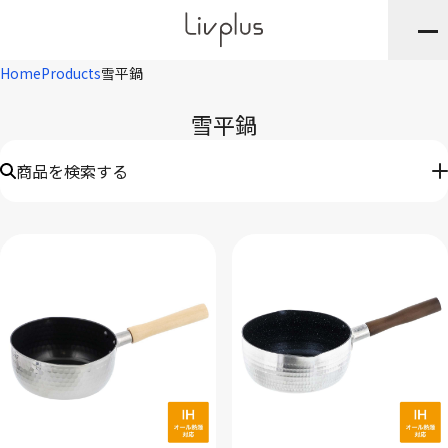
Home
Products
雪平鍋
雪平鍋
商品を検索する
キーワード
※JANや品番・商品名など
ブランド