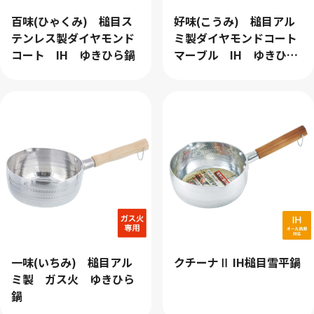
百味(ひゃくみ) 槌目ス
好味(こうみ) 槌目アル
テンレス製ダイヤモンド
ミ製ダイヤモンドコート
クリア
検索
コート IH ゆきひら鍋
マーブル IH ゆきひら
鍋
一味(いちみ) 槌目アル
クチーナⅡ IH槌目雪平鍋
ミ製 ガス火 ゆきひら
鍋