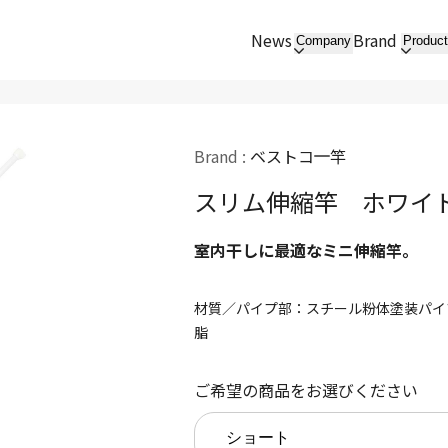
News
Brand
Company
Produc
Brand :
ベストコ
竿
スリム伸縮竿 ホワイ
室内干しに最適なミニ伸縮竿。
材質／パイプ部：スチール粉体塗装パイ
脂
ご希望の商品をお選びください