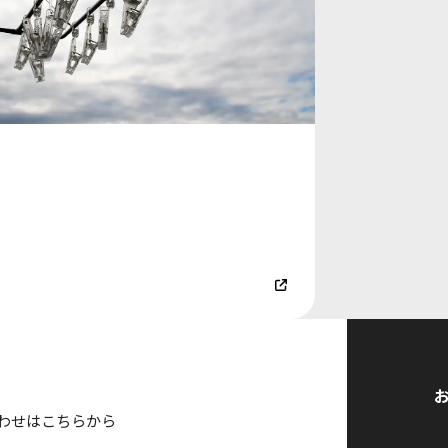
風時の物干し竿・物干し台の対策総合ガ
ド
4.08.16
わせはこちらから