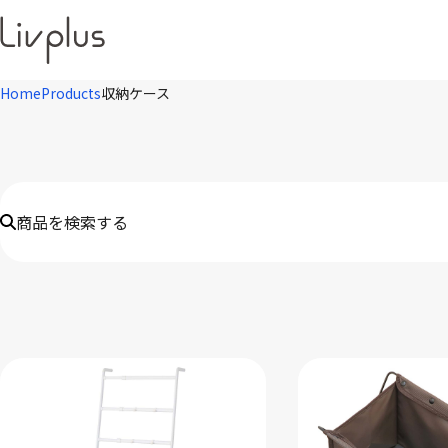
Home
Products
収納ケース
商品を検索する
キーワード
※JANや品番・商品名など
ブランド