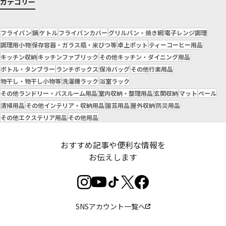
カテゴリー
フライパン
鍋
ケトル
フライパンカバー
グリルパン・焼き網
電子レンジ調理
調理用小物
保存容器・ガラス瓶・米びつ等
卓上ポット
ティーコーヒー用品
キッチン収納
キッチンファブリック
その他キッチン・ダイニング用品
ボトル・タンブラー
ランチボックス
保冷バッグ
その他行楽用品
物干し・物干し小物等
洗濯機ラック
浴室ラック
その他ランドリー・バスルーム用品
室内収納・整理用品
玄関収納
マット
ペール
清掃用品
その他インテリア・収納用品
園芸用品
屋外収納
防災用品
その他エクステリア用品
その他用品
おすすめ記事や便利な情報を
お伝えします
SNSアカウント一覧へ