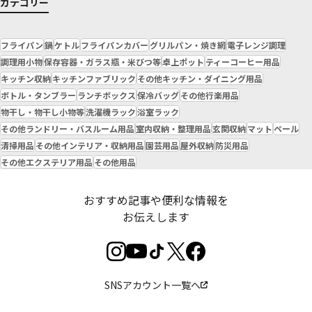
カテゴリー
フライパン
鍋
ケトル
フライパンカバー
グリルパン・焼き網
電子レンジ調理
調理用小物
保存容器・ガラス瓶・米びつ等
卓上ポット
ティーコーヒー用品
キッチン収納
キッチンファブリック
その他キッチン・ダイニング用品
ボトル・タンブラー
ランチボックス
保冷バッグ
その他行楽用品
物干し・物干し小物等
洗濯機ラック
浴室ラック
その他ランドリー・バスルーム用品
室内収納・整理用品
玄関収納
マット
ペール
清掃用品
その他インテリア・収納用品
園芸用品
屋外収納
防災用品
その他エクステリア用品
その他用品
おすすめ記事や便利な情報を
お伝えします
SNSアカウント一覧へ