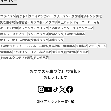
カテゴリー
フライパン
鍋
ケトル
フライパンカバー
グリルパン・焼き網
電子レンジ調理
調理用小物
保存容器・ガラス瓶・米びつ等
卓上ポット
ティーコーヒー用品
キッチン収納
キッチンファブリック
その他キッチン・ダイニング用品
ボトル・タンブラー
ランチボックス
保冷バッグ
その他行楽用品
物干し・物干し小物等
洗濯機ラック
浴室ラック
その他ランドリー・バスルーム用品
室内収納・整理用品
玄関収納
マット
ペール
清掃用品
その他インテリア・収納用品
園芸用品
屋外収納
防災用品
その他エクステリア用品
その他用品
おすすめ記事や便利な情報を
お伝えします
SNSアカウント一覧へ