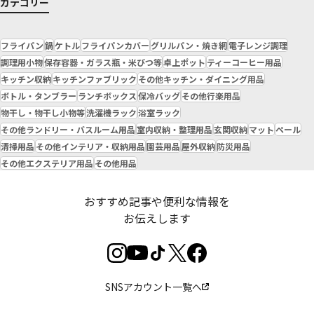
カテゴリー
フライパン
鍋
ケトル
フライパンカバー
グリルパン・焼き網
電子レンジ調理
調理用小物
保存容器・ガラス瓶・米びつ等
卓上ポット
ティーコーヒー用品
キッチン収納
キッチンファブリック
その他キッチン・ダイニング用品
ボトル・タンブラー
ランチボックス
保冷バッグ
その他行楽用品
物干し・物干し小物等
洗濯機ラック
浴室ラック
その他ランドリー・バスルーム用品
室内収納・整理用品
玄関収納
マット
ペール
清掃用品
その他インテリア・収納用品
園芸用品
屋外収納
防災用品
その他エクステリア用品
その他用品
おすすめ記事や便利な情報を
お伝えします
SNSアカウント一覧へ